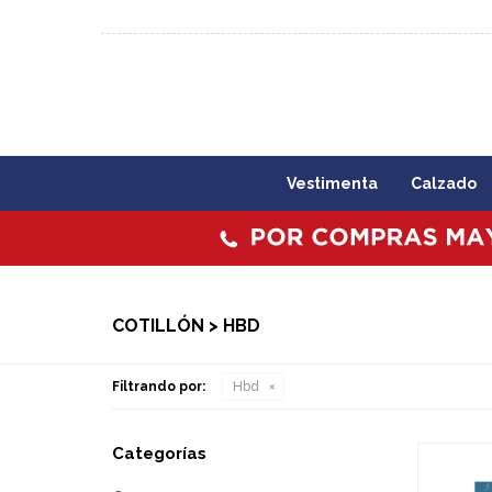
092 773 503 / 2403 1860
Lunes a viernes 09:00 a 1
Vestimenta
Calzado
COTILLÓN > HBD
Filtrando por:
Hbd
Categorías