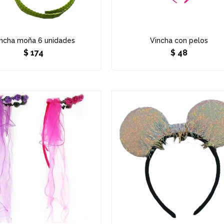
ncha moña 6 unidades
Vincha con pelos
$
174
$
48