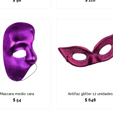
$
98
$
216
Mascara medio cara
Antifaz glitter 12 unidades
$
54
$
648