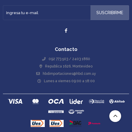
SUSCRIBIRME

Contacto
092 773 503 / 2403 1860
Republica 1626, Montevideo
hbdimportaciones@hbd.com.uy
Lunes a viernes 09:00 a 18:00