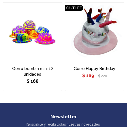
Gorro bombin mini 12
Gorro Happy Birthday
unidades
$
169
$
220
$
168
Newsletter
¡Suscribite y recibí todas nuestras novedades!