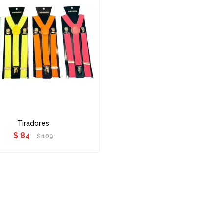
Tiradores
$
84
$
109