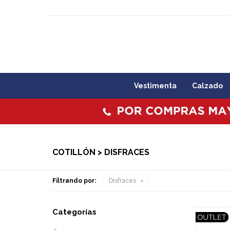
092 773 503 / 2403 1860
Lunes a viernes 09:00 a 1
Vestimenta
Calzado
COTILLÓN > DISFRACES
Filtrando por:
Disfraces
Categorías