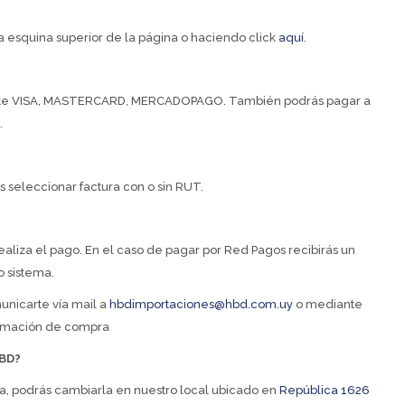
 esquina superior de la página o haciendo click
aquí
.
iante VISA, MASTERCARD, MERCADOPAGO. También podrás pagar a
B.
ás seleccionar factura con o sin RUT.
ealiza el pago. En el caso de pagar por Red Pagos recibirás un
o sistema.
unicarte vía mail a
hbdimportaciones@hbd.com.uy
o mediante
firmación de compra
HBD?
a, podrás cambiarla en nuestro local ubicado en
República 1626