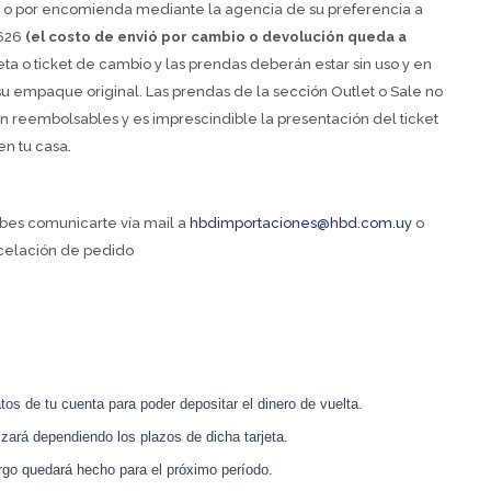
 o por encomienda mediante la agencia de su preferencia a
626
(el costo de envió por cambio o devolución queda a
eta o ticket de cambio y las prendas deberán estar sin uso y en
su empaque original. Las prendas de la sección Outlet o Sale no
on reembolsables y es imprescindible la presentación del ticket
n tu casa.
ebes comunicarte vía mail a
hbdimportaciones@hbd.com.uy
o
celación de pedido
tos de tu cuenta para poder depositar el dinero de vuelta.
izará dependiendo los plazos de dicha tarjeta.
rgo quedará hecho para el próximo período.