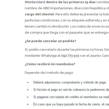
(Montevideo)
dentro de los primeros 15 días
corridos
nombre de HBD Importaciones, dirección República 1
cargo del cliente)
. Para ello deberás presentar la bol
perfectas condiciones, con su etiqueta adherida y en 
tienen cambio ni devolución. Los costos de envío no s
de compra que llega con el paquete que se entrega e
¿Se puede cancelar un pedido?
Sí, podés cancelarlo durante las primeras 24 horas. D
mediante WhatsApp al
092 773 503
con el asunto: Can
¿Cómo recibiré mi reembolso?
Depende del método de pago:
Deberá adjuntarnos comprobante y método de pago. 
Si hiciste el pago en red de cobranza te pediremos da
Si pagaste con tarjeta de crédito el reembolso se real
En caso que ya haya pasado la fecha de cierre, el ca