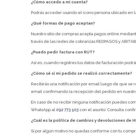
¿Cómo accedo a mi cuenta?
Podrás acceder usando el icono persona ubicado en la
¿Qué formas de pago aceptan?
Nuestro sitio de compras acepta pagos online med
través de las redes de cobranzas REDPAGOS y ABITA
¿Puedo pedir factura con RUT?
Así es, cuando registres tus datos de facturación podr
¿Cómo sé si mi pedido se realizó correctamente?
Recibirás una notificación por email luego de que se r
email confirmando la recepción del pedido en nuestr
En caso de no recibir ninguna notificación puedes com
WhatsApp al
092 773 503
con el asunto: Consulta con
¿Cuál es la política de cambios y devoluciones de 
Si por algún motivo no quedas conforme con tu compr