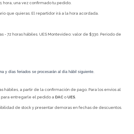
 hora, una vez confirmado tu pedido.
o que quieras. El repartidor irá a la hora acordada.
ías - 72 horas hábiles. UES Montevideo: valor de $330. Periodo de
a y días feriados se procesarán al día hábil siguiente.
hábiles, a partir de la confirmación de pago. Para los envíos al
es para entregarle el pedido a
DAC
o
UES
.
ibilidad de stock y presentar demoras en fechas de descuentos.