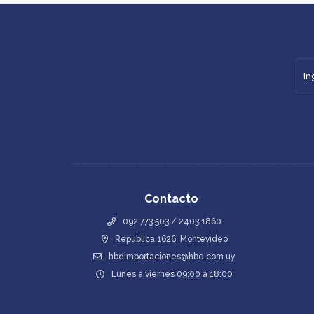
Contacto
092 773 503 / 2403 1860
Republica 1626, Montevideo
hbdimportaciones@hbd.com.uy
Lunes a viernes 09:00 a 18:00