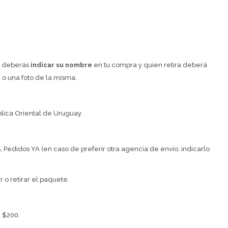
ro deberás
indicar su nombre
en tu compra y quien retira deberá
 o una foto de la misma.
ica Oriental de Uruguay.
, Pedidos YA (en caso de preferir otra agencia de envío, indicarlo
 o retirar el paquete.
 $200.