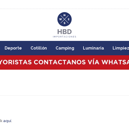
8:00
Deporte
Cotillón
Camping
Luminaria
Limpie
ck
aquí
.