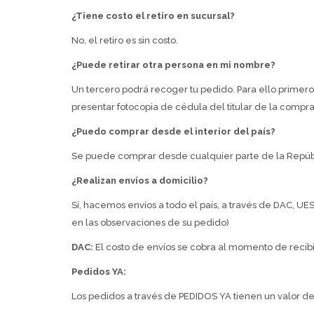
¿Tiene costo el retiro en sucursal?
No, el retiro es sin costo.
¿Puede retirar otra persona en mi nombre?
Un tercero podrá recoger tu pedido. Para ello prime
presentar fotocopia de cédula del titular de la compra
¿Puedo comprar desde el interior del país?
Se puede comprar desde cualquier parte de la Repúbl
¿Realizan envíos a domicilio?
Sí, hacemos envíos a todo el país, a través de DAC, UES
en las observaciones de su pedido)
DAC:
El costo de envíos se cobra al momento de recibir
Pedidos YA:
Los pedidos a través de PEDIDOS YA tienen un valor de