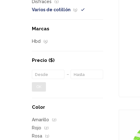
Disfraces
(1)
Varios de cotillón
(5)
Marcas
Hbd
(5)
Precio
($)
OK
Color
Amarillo
(2)
Rojo
(2)
Rosa
(1)