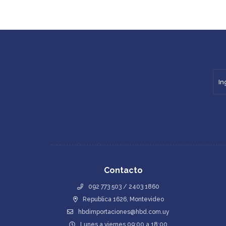
Contacto
092 773 503 / 2403 1860
Republica 1626, Montevideo
hbdimportaciones@hbd.com.uy
Lunes a viernes 09:00 a 18:00