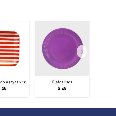
do a rayas x 10
Platos lisos
Se
$
26
$
48
$