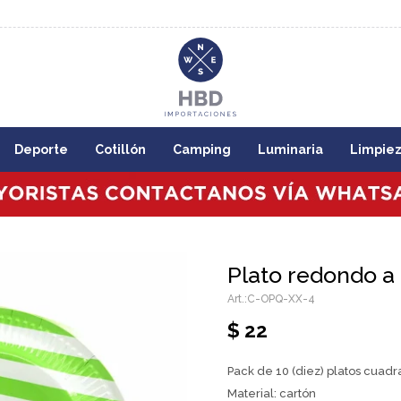
8:00
Deporte
Cotillón
Camping
Luminaria
Limpie
Plato redondo a 
C-OPQ-XX-4
$
22
Pack de 10 (diez) platos cuadr
Material: cartón