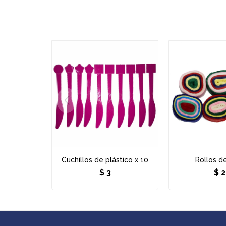
Cuchillos de plástico x 10
Rollos d
$
3
$
2