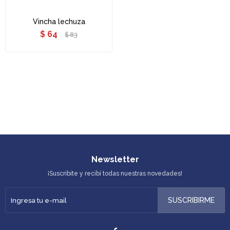
Vincha lechuza
$
64
$
83
Newsletter
¡Suscribite y recibí todas nuestras novedades!
SUSCRIBIRME