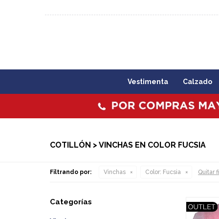
092 773 503 / 2403 1860
Lunes a viernes 09:00 a 1
Vestimenta
Calzado
COTILLÓN > VINCHAS EN COLOR FUCSIA
Filtrando por:
Vinchas
Color:
Fucsia
Quitar f
Categorías