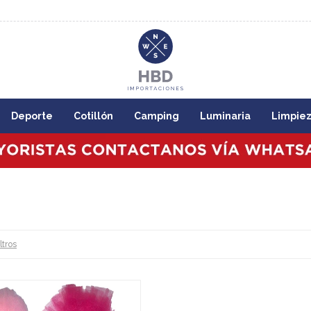
8:00
Deporte
Cotillón
Camping
Luminaria
Limpie
iltros