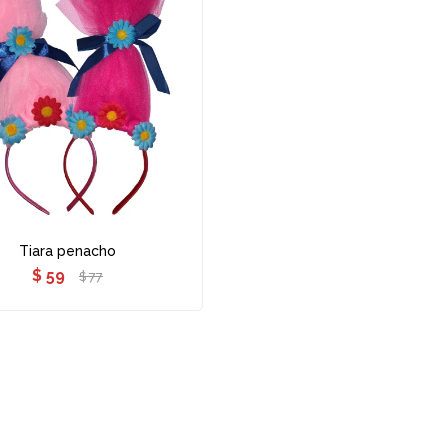
Tiara penacho
$
59
$
77