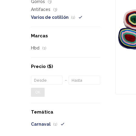
Gorros
(3)
Antifaces
(3)
Varios de cotillón
(1)
Marcas
Hbd
(1)
Precio
($)
OK
Temática
Carnaval
(1)