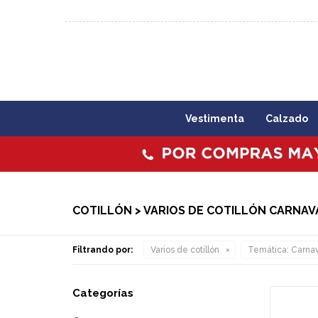
092 773 503 / 2403 1860
Lunes a viernes 09:00 a 1
Vestimenta
Calzado
COTILLÓN > VARIOS DE COTILLÓN CARNAV
Filtrando por:
Varios de cotillón
Temática:
Carnav
Categorías