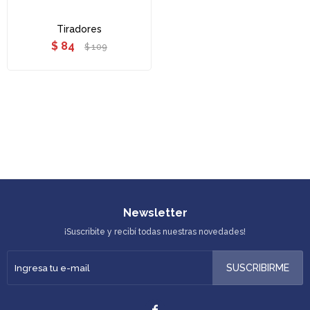
Tiradores
$
84
$
109
Newsletter
¡Suscribite y recibí todas nuestras novedades!
SUSCRIBIRME
