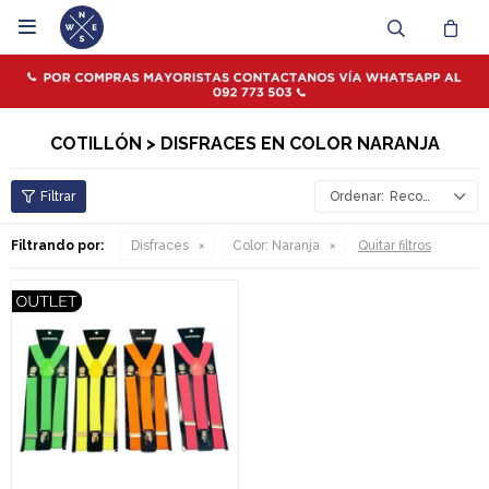

COTILLÓN > DISFRACES EN COLOR NARANJA
Recomendados
Filtrando por:
Disfraces
Color:
Naranja
Quitar filtros