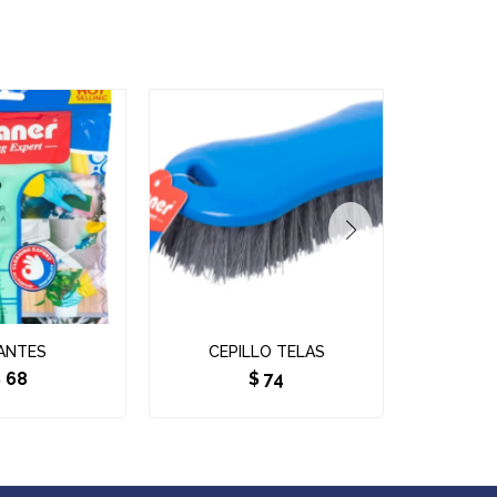
ANTES
CEPILLO TELAS
ESPONJA
$
68
$
74