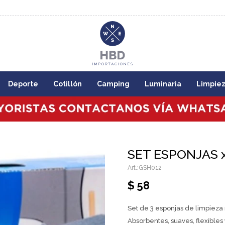
8:00
Deporte
Cotillón
Camping
Luminaria
Limpie
SET ESPONJAS x
GSH012
$
58
Set de 3 esponjas de limpieza 
Absorbentes, suaves, flexibles