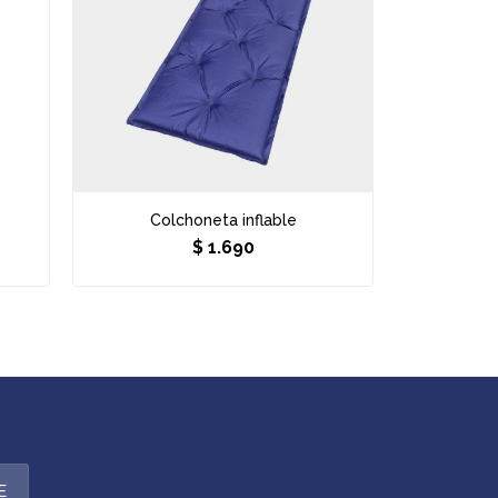
Colchoneta inflable
$
1.690
E