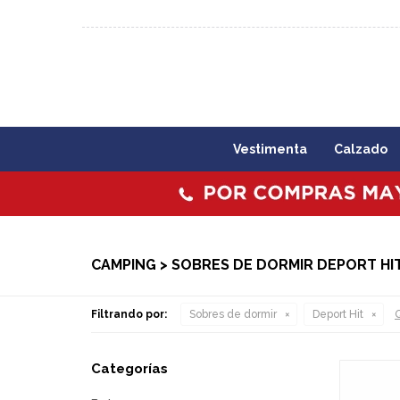
092 773 503 / 2403 1860
Lunes a viernes 09:00 a 1
Vestimenta
Calzado
CAMPING > SOBRES DE DORMIR DEPORT HI
Filtrando por:
Sobres de dormir
Deport Hit
Q
Categorías