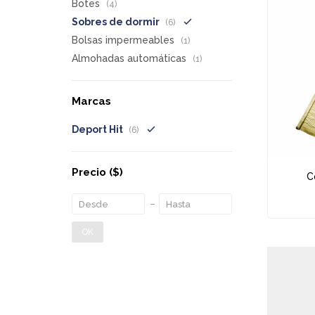
Botes
(4)
Sobres de dormir
(6)
Bolsas impermeables
(1)
Almohadas automáticas
(1)
Marcas
Deport Hit
(6)
Precio
($)
C
OK