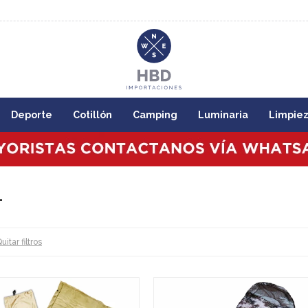
8:00
Deporte
Cotillón
Camping
Luminaria
Limpie
T
uitar filtros