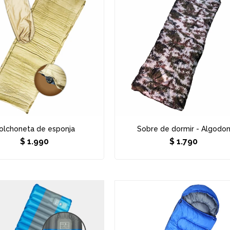
olchoneta de esponja
Sobre de dormir - Algodo
$
1.990
$
1.790