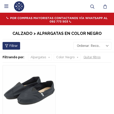

CALZADO > ALPARGATAS EN COLOR NEGRO
Recomendados
Filtrando por:
Alpargatas
Color:
Negro
Quitar filtros