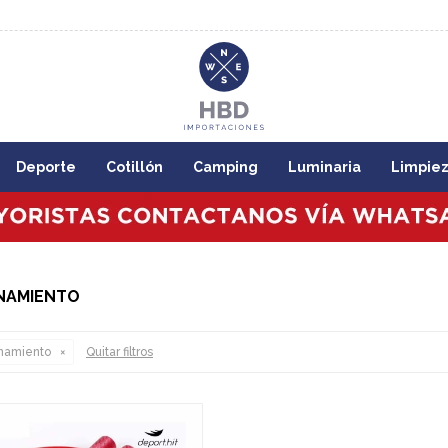
8:00
Deporte
Cotillón
Camping
Luminaria
Limpie
ENAMIENTO
namiento
Quitar filtros