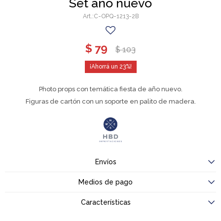
Set año nuevo
C-OPQ-1213-2B
$
79
$
103
23
Photo props con temática fiesta de año nuevo.
Figuras de cartón con un soporte en palito de madera.
Envíos
Medios de pago
Características