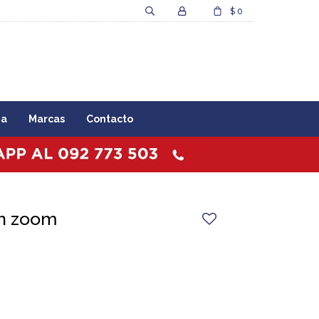
$
0
za
Marcas
Contacto
on zoom