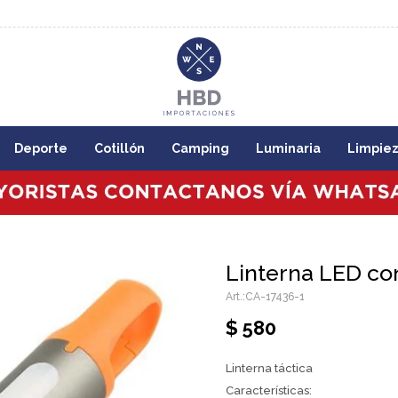
8:00
Deporte
Cotillón
Camping
Luminaria
Limpie
Linterna LED c
CA-17436-1
$
580
Linterna táctica
Características: