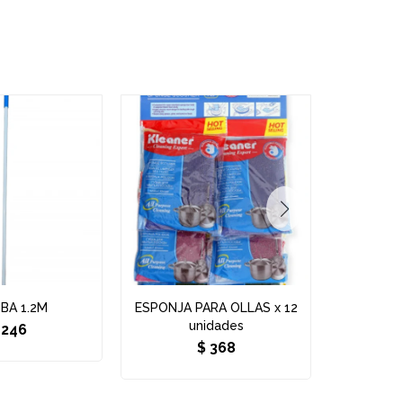
BA 1.2M
ESPONJA PARA OLLAS x 12
PA
unidades
246
$
368